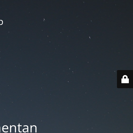
p
mentan